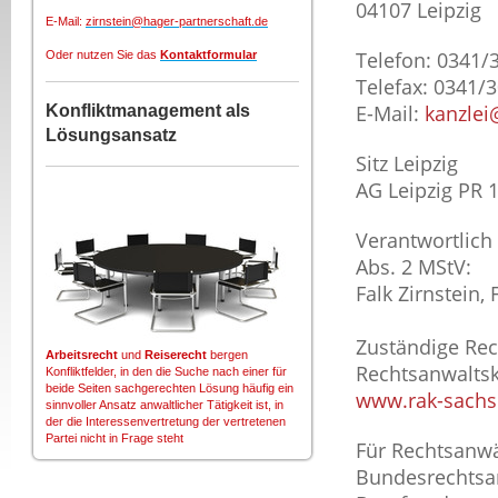
04107 Leipzig
E-Mail:
zirnstein@hager-partnerschaft.de
Telefon: 0341/
Oder nutzen Sie das
Kontaktformular
Telefax: 0341/
E-Mail:
kanzlei
Konfliktmanagement als
Lösungsansatz
Sitz Leipzig
AG Leipzig PR 
Verantwortlich 
Abs. 2 MStV:
Falk Zirnstein, 
Zuständige Re
Arbeitsrecht
und
Reiserecht
bergen
Rechtsanwalt
Konfliktfelder, in den die Suche nach einer für
beide Seiten sachgerechten Lösung häufig ein
www.rak-sachs
sinnvoller Ansatz anwaltlicher Tätigkeit ist, in
der die Interessenvertretung der vertretenen
Partei nicht in Frage steht
Für Rechtsanwä
Bundesrechtsa