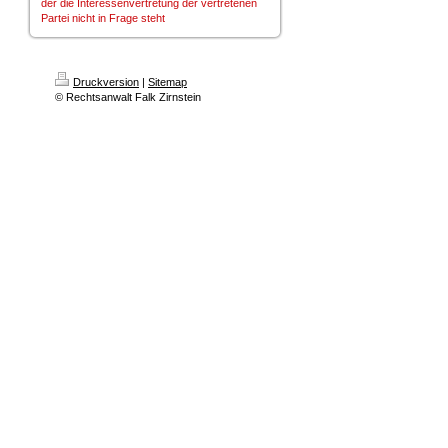
der die Interessenvertretung der vertretenen
Partei nicht in Frage steht
Druckversion
|
Sitemap
© Rechtsanwalt Falk Zirnstein